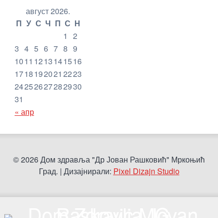
август 2026.
П
У
С
Ч
П
С
Н
1
2
3
4
5
6
7
8
9
10
11
12
13
14
15
16
17
18
19
20
21
22
23
24
25
26
27
28
29
30
31
« апр
© 2026 Дом здравља "Др Јован Рашковић" Мркоњић
Град. | Дизајнирали:
Pixel Dizajn Studio