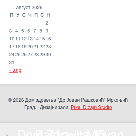
август 2026.
П
У
С
Ч
П
С
Н
1
2
3
4
5
6
7
8
9
10
11
12
13
14
15
16
17
18
19
20
21
22
23
24
25
26
27
28
29
30
31
« апр
© 2026 Дом здравља "Др Јован Рашковић" Мркоњић
Град. | Дизајнирали:
Pixel Dizajn Studio