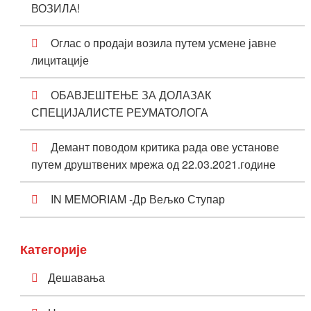
ВОЗИЛА!
Oглас о продаји возила путем усмене јавне
лицитације
ОБАВЈЕШТЕЊЕ ЗА ДОЛАЗАК
СПЕЦИЈАЛИСТЕ РЕУМАТОЛОГА
Демант поводом критика рада ове установе
путем друштвених мрежа од 22.03.2021.године
IN MEMORIAM -Др Вељко Ступар
Категорије
Дешавања