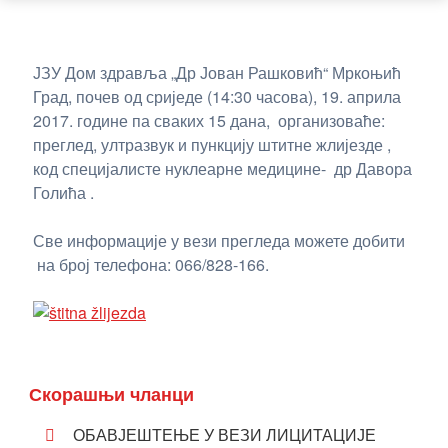
ЈЗУ Дом здравља „Др Јован Рашковић“ Мркоњић
Град, почев од сриједе (14:30 часова), 19. априла
2017. године
па сваких 15 дана, организоваће:
преглед, ултразвук и пункцију штитне жлијезде ,
код специјалисте нуклеарне медицине- др Давора
Голића .
Све информације у вези прегледа можете добити
на број телефона: 066/828-166.
Скорашњи чланци
ОБАВЈЕШТЕЊЕ У ВЕЗИ ЛИЦИТАЦИЈЕ