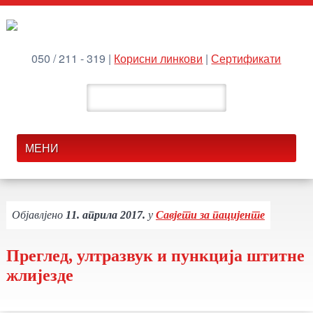
050 / 211 - 319 |
Корисни линкови
|
Сертификати
Објавлјено
11. априла 2017.
у
Савјети за пацијенте
Преглед, ултразвук и пункција штитне
жлијезде