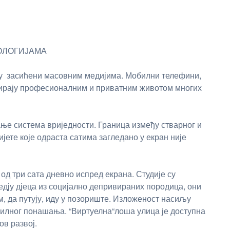
ОЛОГИЈАМА
су засићени масовним медијима. Мобилни телефини,
нирају професионалним и приватним животом многих
ње система вриједности. Граница између стварног и
јете које одраста сатима загледано у екран није
д три сата дневно испред екрана. Студије су
едју дјеца из социјално депривираних породица, они
м, да путују, иду у позориште. Изложеност насиљу
силног понашања. “Виртуелна“лоша улица је доступна
в развој.