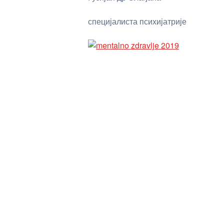
специјалиста психијатрије