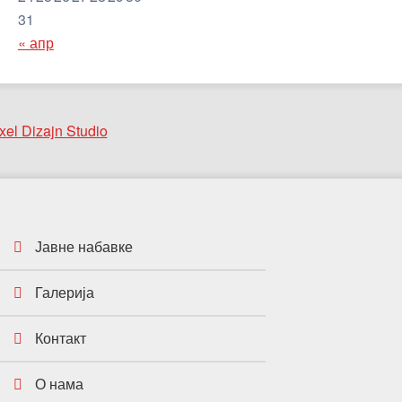
31
« апр
xel Dizajn Studio
Јавне набавке
Галерија
Контакт
О нама