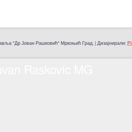
авља "Др Јован Рашковић" Мркоњић Град. | Дизајнирали:
Pi