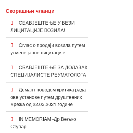
Скорашњи чланци
ОБАВЈЕШТЕЊЕ У ВЕЗИ
ЛИЦИТАЦИЈЕ ВОЗИЛА!
Oглас о продаји возила путем
усмене јавне лицитације
ОБАВЈЕШТЕЊЕ ЗА ДОЛАЗАК
СПЕЦИЈАЛИСТЕ РЕУМАТОЛОГА
Демант поводом критика рада
ове установе путем друштвених
мрежа од 22.03.2021.године
IN MEMORIAM -Др Вељко
Ступар