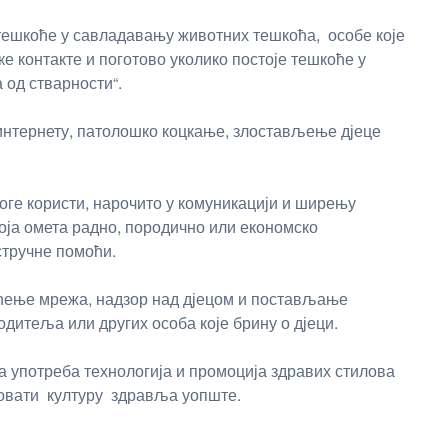
 тешкоће у савладавању животних тешкоћа, особе које
ке контакте и поготово уколико постоје тешкоће у
 од стварности“.
 интернету, патолошко коцкање, злостављење дјеце
оге користи, нарочито у комуникацији и ширењу
оја омета радно, породично или економско
тручне помоћи.
шћење мрежа, надзор над дјецом и постављање
одитеља или других особа које брину о дјеци.
а употреба технологија и промоција здравих стилова
овати културу здравља уопште.