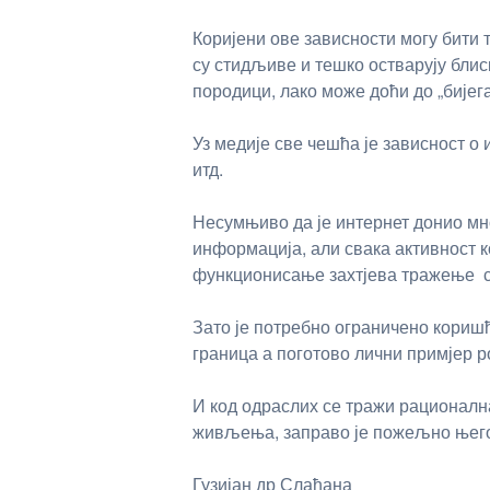
Коријени ове зависности могу бити
су стидљиве и тешко остварују блис
породици, лако може доћи до „бијега
Уз медије све чешћа је зависност о
итд.
Несумњиво да је интернет донио мн
информација, али свака активност к
функционисање захтјева тражење с
Зато је потребно ограничено кори
граница а поготово лични примјер р
И код одраслих се тражи рационалн
живљења, заправо је пожељно њег
Гузијан др Слађана