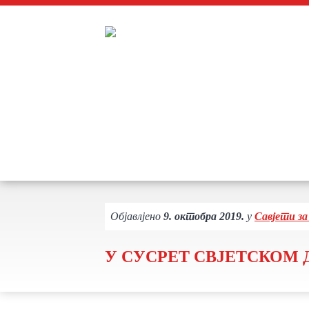
Објавлјено
9. октобра 2019.
у
Савјети за
У СУСРЕТ СВЈЕТСКОМ