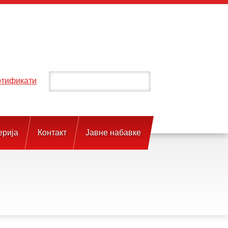
тификати
ерија
Контакт
Јавне набавке