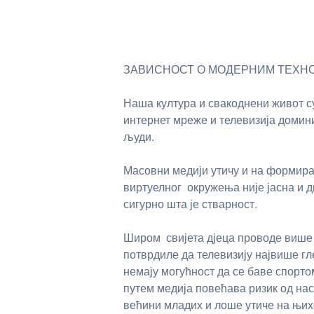
ЗАВИСНОСТ О МОДЕРНИМ ТЕХН
Наша култура и свакоднени живот 
интернет мреже и телевизија доми
људи.
Масовни медији утичу и на формира
виртуелног окружења није јасна и ди
сигурно шта је стварност.
Широм свијета дјеца проводе више о
потврдиле да телевизију највише гл
немају могућност да се баве спорто
путем медија повећава ризик од на
већини младих и лоше утиче на њихо